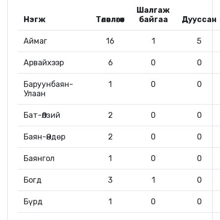
Шалгаж
Нэгж
Төлөвлөгөөт
байгаа
Дууссан
Аймаг
16
1
5
Арвайхээр
6
0
0
Баруунбаян-
1
0
0
Улаан
Бат-Өлзий
2
0
0
Баян-Өндөр
2
0
0
Баянгол
1
0
0
Богд
3
1
0
Бүрд
1
0
0