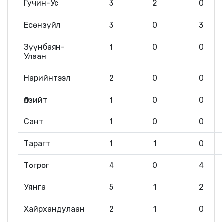
Гучин-Ус
3
2
0
Есөнзүйл
3
0
3
Зүүнбаян-
1
0
0
Улаан
Нарийнтээл
2
0
0
Өлзийт
1
0
0
Сант
1
0
0
Тарагт
1
1
0
Төгрөг
4
0
4
Уянга
5
1
2
Хайрхандулаан
2
1
0