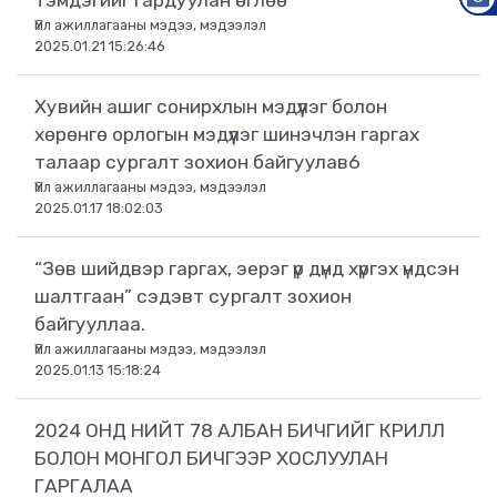
тэмдэгийг гардуулан өглөө
Үйл ажиллагааны мэдээ, мэдээлэл
MAIL
2025.01.21 15:26:46
Хувийн ашиг сонирхлын мэдүүлэг болон
хөрөнгө орлогын мэдүүлэг шинэчлэн гаргах
талаар сургалт зохион байгуулав6
Үйл ажиллагааны мэдээ, мэдээлэл
2025.01.17 18:02:03
“Зөв шийдвэр гаргах, эерэг үр дүнд хүргэх үндсэн
шалтгаан” сэдэвт сургалт зохион
байгууллаа.
Үйл ажиллагааны мэдээ, мэдээлэл
2025.01.13 15:18:24
2024 ОНД НИЙТ 78 АЛБАН БИЧГИЙГ КРИЛЛ
БОЛОН МОНГОЛ БИЧГЭЭР ХОСЛУУЛАН
ГАРГАЛАА