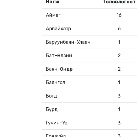
Нэгж
Төлөвлөгөөт
Аймаг
16
Арвайхээр
6
Баруунбаян-Улаан
1
Бат-Өлзий
2
Баян-Өндөр
2
Баянгол
1
Богд
3
Бүрд
1
Гучин-Ус
3
Есөнзүйл
3