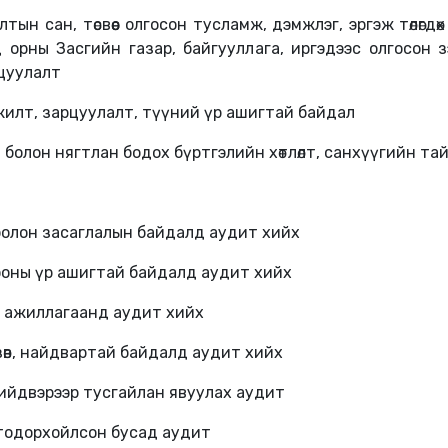
н сан, төсвөөс олгосон тусламж, дэмжлэг, эргэж төлөгдөх нө
 орны Засгийн газар, байгууллага, иргэдээс олгосон зэ
рцуулалт
үүжилт, зарцуулалт, түүний үр ашигтай байдал
болон нягтлан бодох бүртгэлийн хөтлөлт, санхүүгийн та
олон засаглалын байдалд аудит хийх
оны үр ашигтай байдалд аудит хийх
л ажиллагаанд аудит хийх
зөв, найдвартай байдалд аудит хийх
шийдвэрээр тусгайлан явуулах аудит
тодорхойлсон бусад аудит