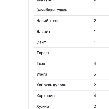
Зүүнбаян-Улаан
1
Нарийнтээл
2
Өлзийт
1
Сант
1
Тарагт
1
Төгрөг
4
Уянга
5
Хайрхандулаан
2
Хархорин
4
Хужирт
2