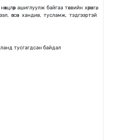
хцлөөр ашиглуулж байгаа төсвийн хөрөнгө,
эл, өгсөн хандив, тусламж, тэдгээртэй
йланд тусгагдсан байдал