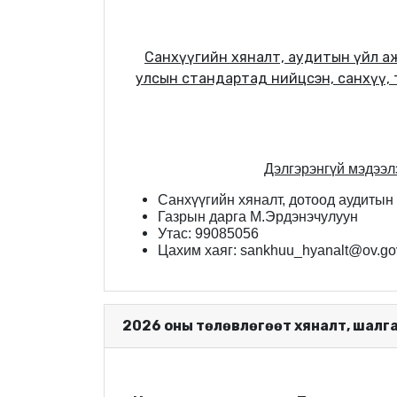
Санхүүгийн хяналт, аудитын үйл а
улсын стандартад нийцсэн, санхүү, т
Дэлгэрэнгүй мэдээл
Санхүүгийн хяналт, дотоод аудитын
Газрын дарга М.Эрдэнэчулуун
Утас: 99085056
Цахим хаяг: sankhuu_hyanalt@ov.go
2026 оны төлөвлөгөөт хяналт, шалг