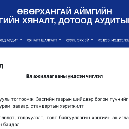
ӨВӨРХАНГАЙ АЙМГИЙН
ГИЙН ХЯНАЛТ, ДОТООД АУДИТЫ
ООД АУДИТ
ХЯНАЛТ ШАЛГАЛТ
ХУУЛЬ ЭРХ ЗҮЙ
МЭДЭЭ, МЭДЭЭЛ
л
Үйл ажиллагааны үндсэн чиглэл
ууль тогтоомж,
Засгийн газрын шийдвэр болон түүнийг 
урам,
заавар,
стандарт
ын хэрэгжилт
өвлөлт, төвлөрүүлэлт, төсөвт байгууллагын
хөрөнгийн
ашигла
н байдал