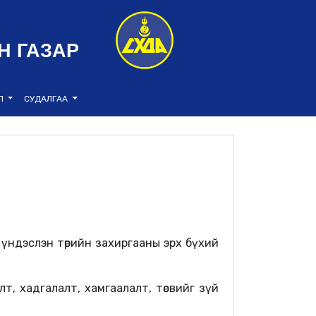
Н ГАЗАР
ЭЛ
СУДАЛГАА
үндэслэн төрийн захиргааны эрх бүхий
лт,
хадгалалт, хамгаалалт,
төсвий
г
зүй