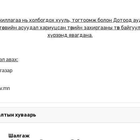
жиллагаа нь холбогдох хууль, тогтоомж болон Дотоод а
өсвийн асуудал хариуцсан төрийн захиргааны төв байгуу
хүрээнд явагдана.
эл авах:
 газар
v.mn
алтын хуваарь
Шалгаж