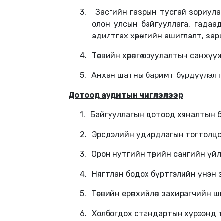
3.
Засгийн газрын тусгай зориулалты
олон улсын байгууллага, гадаад
адилтгах хөрөнгийн ашиглалт, за
4.
Т
өсвийн хөрөнгө оруулалтын санх
5.
Анхан шатны баримт бүрдүүлэлт 
Дотоод аудитын чиглэлээр
1.
Байгууллагын дотоод хяналтын б
2.
Эрсдэлийн удирдлагын тогтолцо
3.
Орон нутгийн төрийн сангийн үй
4.
Нягтлан бодох бүртгэлийн үнэн 
5.
Төсвийн ерөнхийлөн захирагчийн 
6.
Холбогдох стандартын хүрээнд 