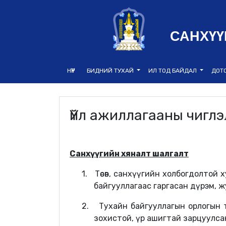
САНХҮҮ
НҮҮР
БИДНИЙ ТУХАЙ
ИЛ ТОД БАЙДАЛ
ДОТ
Үйл ажиллагааны чиглэ
С
анхүүгийн
хяналт шалгалт
1.
Төсөв, санхүүгийн
холбогдолтой х
байгууллагаас гаргасан
дүрэм, ж
2.
Тухайн байгууллагын орлогын төл
зохистой, үр ашигтай
зарцуулса