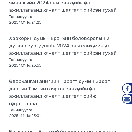
эмнэлгийн 2024 оны санхүүгийн үйл
ажиллагаанд хяналт шалгалт хийсэн тухай
Танилцуулга
2025.11.11 16:24:25
Хархорин сумын Ерөнхий боловсролын 2
дугаар сургуулийн 2024 оны санхүүгийн үйл
ажиллагаанд хяналт шалгалт хийсэн тухай
Танилцуулга
2025.11.11 16:23:55
Өвөрхангай аймгийн Тарагт сумын Засаг
даргын Тамгын газрын санхүүгийн үйл
ажиллагаанд хяналт шалгалт хийж
FAC
гүйцэтгэлээ.
MAIL
Танилцуулга
2025.11.11 16:23:01
Богд сумын Ерөнхий боловсролын нэгдүгээр