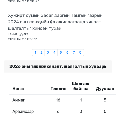
2025.06.27 11:20:37
Хужирт сумын Засаг даргын Тамгын газрын
2024 оны санхүүгийн үйл ажиллагаанд хяналт
шалгалтыг хийсэн тухай
Танилцуулга
2025.06.27 11:16:21
1
2
3
4
5
6
7
8
2026 оны төлөвлөгөөт хяналт, шалгалтын хуваарь
Шалгаж
Нэгж
Төлөвлөгөөт
байгаа
Дууссан
Аймаг
16
1
5
Арвайхээр
6
0
0