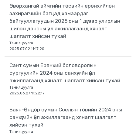
Өвөрхангай аймгийн төсвийн ерөнхийлөн
захирагчийн багцад хамаардаг
байгууллагуудын 2025 оны 1 дүгээр улирлын
шилэн дансны үйл ажиллагаанд хяналт
шалгалт хийсэн тухай
Танилцуулга
2025.07.02 11:17:20
Сант сумын Ерөнхий боловсролын
сургуулийн 2024 оны санхүүгийн үйл
ажиллагаанд хяналт шалгалт хийсэн тухай
Танилцуулга
2025.06.27 11:22:17
Баян-Өндөр сумын Соёлын төвийн 2024 оны
санхүүгийн үйл ажиллагаанд хяналт шалгалт
хийсэн тухай
Танилцуулга