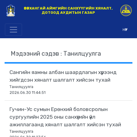
ӨВӨРХАНГАЙ АЙМГИЙН САНХҮҮГИЙН ХЯНАЛТ,
ДОТООД АУДИТЫН ГАЗАР
НҮҮР
Мэдээний сэдэв : Танилцуулга
Сангийн яамны албан шаардлагын хүрээнд
хийгдсэн хяналт шалгалт хийсэн тухай
Танилцуулга
2026.06.30 11:44:51
Гучин-Ус сумын Ерөнхий боловсролын
сургуулийн 2025 оны санхүүгийн үйл
ажиллагаанд хяналт шалгалт хийсэн тухай
Танилцуулга