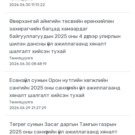
2026.06.30 11:13:22
Өвөрхангай аймгийн төсвийн ерөнхийлөн
захирагчийн багцад хамаардаг
байгууллагуудын 2025 оны 4 дүгээр улирлын
шилэн дансны үйл ажиллагаанд хяналт
шалгалт хийсэн тухай
Танилцуулга
2026.06.30 08:48:19
Есөнзүйл сумын Орон нутгийн хөгжлийн
сангийн 2025 оны санхүүгийн үйл ажиллагаанд
хяналт шалгалт хийсэн тухай
Танилцуулга
2026.06.29 21:27:29
Төгрөг сумын Засаг даргын Тамгын газрын
2025 оны санхүүгийн үйл ажиллагаанд хяналт