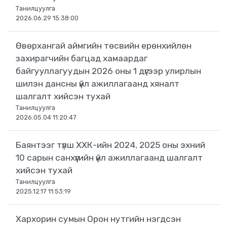
Танилцуулга
2026.06.29 15:38:00
Өвөрхангай аймгийн төсвийн ерөнхийлөн
захирагчийн багцад хамаардаг
байгууллагуудын 2026 оны 1 дүгээр улирлын
шилэн дансны үйл ажиллагаанд хяналт
шалгалт хийсэн тухай
Танилцуулга
2026.05.04 11:20:47
Баянтээг түлш ХХК-ийн 2024, 2025 оны эхний
10 сарын санхүүгийн үйл ажиллагаанд шалгалт
хийсэн тухай
Танилцуулга
2025.12.17 11:53:19
Хархорин сумын Орон нутгийн нэгдсэн