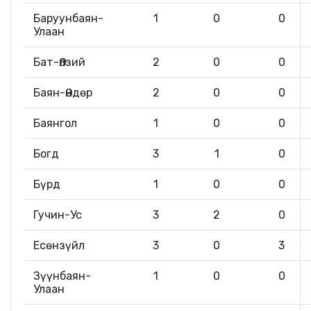
Баруунбаян-
1
0
0
Улаан
Бат-Өлзий
2
0
0
Баян-Өндөр
2
0
0
Баянгол
1
0
0
Богд
3
1
0
Бүрд
1
0
0
Гучин-Ус
3
2
0
Есөнзүйл
3
0
3
Зүүнбаян-
1
0
0
Улаан