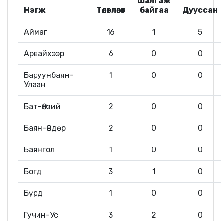
Шалгаж
Нэгж
Төлөвлөгөөт
байгаа
Дууссан
Аймаг
16
1
5
Арвайхээр
6
0
0
Баруунбаян-
1
0
0
Улаан
Бат-Өлзий
2
0
0
Баян-Өндөр
2
0
0
Баянгол
1
0
0
Богд
3
1
0
Бүрд
1
0
0
Гучин-Ус
3
2
0