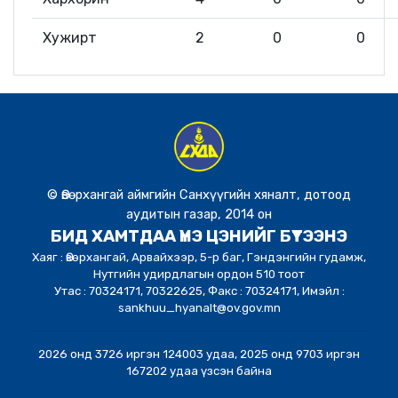
Хужирт
2
0
0
© Өвөрхангай аймгийн Санхүүгийн хяналт, дотоод
аудитын газар, 2014 он
БИД ХАМТДАА ҮНЭ ЦЭНИЙГ БҮТЭЭНЭ
Хаяг : Өвөрхангай, Арвайхээр, 5-р баг, Гэндэнгийн гудамж,
Нутгийн удирдлагын ордон 510 тоот
Утас : 70324171, 70322625, Факс : 70324171, Имэйл :
sankhuu_hyanalt@ov.gov.mn
2026 онд 3726 иргэн 124003 удаа, 2025 онд 9703 иргэн
167202 удаа үзсэн байна