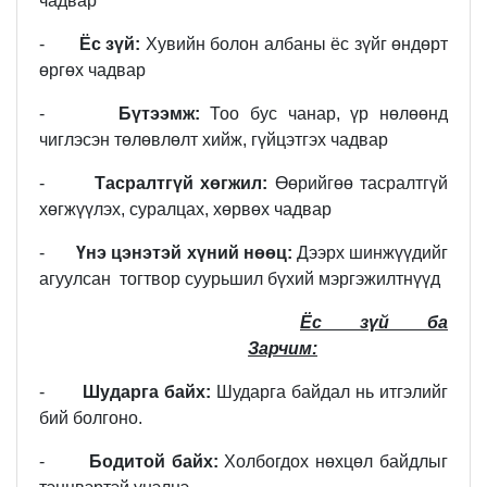
чадвар
-
Ёс зүй:
Хувийн болон албаны ёс зүйг өндөрт
өргөх чадвар
-
Бүтээмж:
Тоо бус чанар, үр нөлөөнд
чиглэсэн төлөвлөлт хийж, гүйцэтгэх чадвар
-
Тасралтгүй хөгжил:
Өөрийгөө тасралтгүй
хөгжүүлэх, суралцах, хөрвөх чадвар
-
Үнэ цэнэтэй хүний нөөц:
Дээрх шинжүүдийг
агуулсан тогтвор суурьшил бүхий мэргэжилтнүүд
Ёс зүй ба
Зарчим:
-
Шударга байх:
Шударга байдал нь итгэлийг
бий болгоно.
-
Бодитой байх:
Холбогдох нөхцөл байдлыг