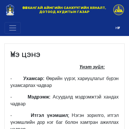
ӨВӨРХАНГАЙ АЙМГИЙН САНХҮҮГИЙН ХЯНАЛТ,
ДОТООД АУДИТЫН ГАЗАР
НҮҮР
Үнэ цэнэ
Үнэт зүйл:
-
Ухамсар:
Өөрийн үүрэг, хариуцлагыг бүрэн
ухамсарлах чадвар
-
Мэдрэмж:
Асуудалд мэдрэмжтэй хандах
чадвар
-
Итгэл үнэмшил
:
Нэгэн зорилго, итгэл
үнэмшлийн дор нэг баг болон хамтран ажиллах