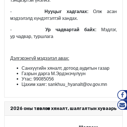
тэнцвэртэй үнэлнэ.
-
Нууцыг хадгалах:
Олж асан
мэдээлэлд хүндэтгэлтэй хандах.
-
Ур чадвартай байх:
Мэдлэг,
ур чадвар, туршлага
Дэлгэрэнгүй мэдээлэл авах:
Санхүүгийн хяналт, дотоод аудитын газар
Газрын дарга М.Эрдэнэчулуун
Утас: 99085056
Цахим хаяг: sankhuu_hyanalt@ov.gov.mn
FAC
2026 оны төлөвлөгөөт хяналт, шалгалтын хуваарь
MAIL