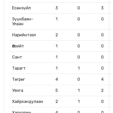
Есөнзүйл
3
0
3
Зүүнбаян-
1
0
0
Улаан
Нарийнтээл
2
0
0
Өлзийт
1
0
0
Сант
1
0
0
Тарагт
1
1
0
Төгрөг
4
0
4
Уянга
5
1
2
Хайрхандулаан
2
1
0
Хархорин
4
0
0