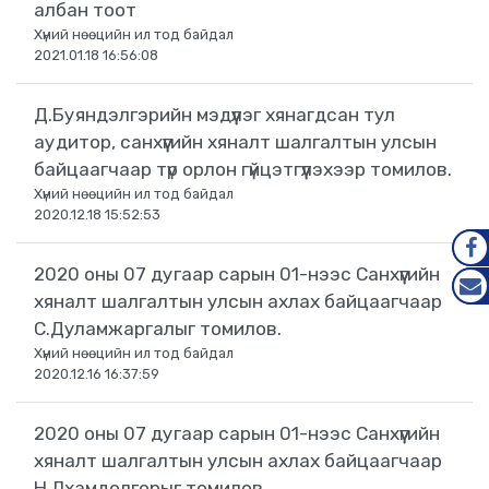
албан тоот
Хүний нөөцийн ил тод байдал
2021.01.18 16:56:08
Д.Буяндэлгэрийн мэдүүлэг хянагдсан тул
аудитор, санхүүгийн хяналт шалгалтын улсын
байцаагчаар түр орлон гүйцэтгүүлэхээр томилов.
Хүний нөөцийн ил тод байдал
2020.12.18 15:52:53
2020 оны 07 дугаар сарын 01-нээс Санхүүгийн
FAC
хяналт шалгалтын улсын ахлах байцаагчаар
MAIL
С.Дуламжаргалыг томилов.
Хүний нөөцийн ил тод байдал
2020.12.16 16:37:59
2020 оны 07 дугаар сарын 01-нээс Санхүүгийн
хяналт шалгалтын улсын ахлах байцаагчаар
Н.Лхамдолгорыг томилов.