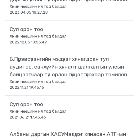
Хүний нөөцийн ил тод байдал
2023.04.05 18:27:28
Сул орон тоо
Хүний нөөцийн ил тод байдал
2022.12.05 10:55:49
Б.Пүрэвсүрэнгийн мэдүүлэг хянагдсан тул
аудитор, санхүүгийн хяналт шалгалтын улсын
байцаагчаар түр орлон гүйцэтгүүлэхээр томилов.
Хүний нөөцийн ил тод байдал
2022.11.21 19:45:16
Сул орон тоо
Хүний нөөцийн ил тод байдал
2021.06.21 17:45:43
Албаны даргын ХАСУМэдүүлэг хянасан.АТГ-ын