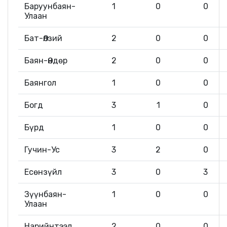
Баруунбаян-
1
0
0
Улаан
Бат-Өлзий
2
0
0
Баян-Өндөр
2
0
0
Баянгол
1
0
0
Богд
3
1
0
Бүрд
1
0
0
Гучин-Ус
3
2
0
Есөнзүйл
3
0
3
Зүүнбаян-
1
0
0
Улаан
Нарийнтээл
2
0
0