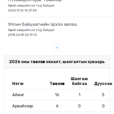
Хүний нөөцийн ил тод байдал
2020.12.16 16:21:58
Улсын байцаагчийн эрхээ авлаа.
Хүний нөөцийн ил тод байдал
2018.04.18 06:19:12
1
2026 оны төлөвлөгөөт хяналт, шалгалтын хуваарь
Шалгаж
Нэгж
Төлөвлөгөөт
байгаа
Дууссан
Аймаг
16
1
5
Арвайхээр
6
0
0