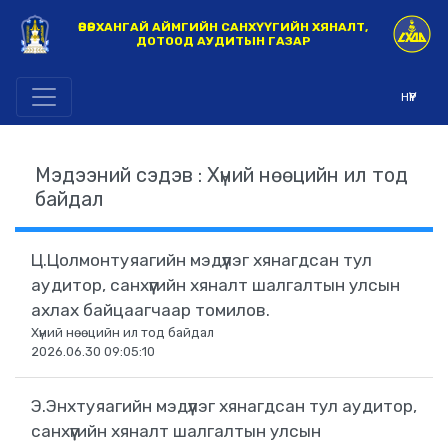
ӨВӨРХАНГАЙ АЙМГИЙН САНХҮҮГИЙН ХЯНАЛТ,
ДОТООД АУДИТЫН ГАЗАР
НҮҮР
Мэдээний сэдэв : Хүний нөөцийн ил тод
байдал
Ц.Цолмонтуяагийн мэдүүлэг хянагдсан тул
аудитор, санхүүгийн хяналт шалгалтын улсын
ахлах байцаагчаар томилов.
Хүний нөөцийн ил тод байдал
2026.06.30 09:05:10
Э.Энхтуяагийн мэдүүлэг хянагдсан тул аудитор,
санхүүгийн хяналт шалгалтын улсын