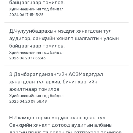
байцаагчаар томилов.
Хүний нөөцийн ил тод байдал
2024.06.17 15:13:28
Д.Чулуунбадрахын мэдүүлэг хянагдсан тул
аудитор, санхүүгийн хяналт шалгалтын улсын
байцаагчаар томилов.
Хүний нөөцийн ил тод байдал
2023.06.20 17:55:46
Э.Дэмбэрэлданзангийн АСЗМэдэгдэл
хянагдсан тул архив, бичиг хэргийн
ажилтнаар томилов.
Хүний нөөцийн ил тод байдал
2023.04.20 09:38:49
Н.Лхамдолгорын мэдүүлэг хянагдсан тул
Санхүүгийн хяналт дотоод аудитын албаны
даргын үүргийг түр орлон гүйцэтгүүлэхээр томилов.