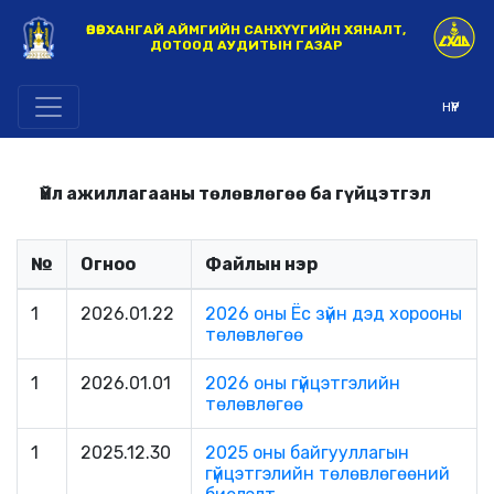
ӨВӨРХАНГАЙ АЙМГИЙН САНХҮҮГИЙН ХЯНАЛТ,
ДОТООД АУДИТЫН ГАЗАР
НҮҮР
Үйл ажиллагааны төлөвлөгөө ба гүйцэтгэл
№
Огноо
Файлын нэр
1
2026.01.22
2026 оны Ёс зүйн дэд хорооны
төлөвлөгөө
1
2026.01.01
2026 оны гүйцэтгэлийн
төлөвлөгөө
1
2025.12.30
2025 оны байгууллагын
гүйцэтгэлийн төлөвлөгөөний