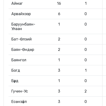
Аймаг
16
1
Арвайхээр
6
0
Баруунбаян-
1
0
Улаан
Бат-Өлзий
2
0
Баян-Өндөр
2
0
Баянгол
1
0
Богд
3
1
Бүрд
1
0
Гучин-Ус
3
2
Есөнзүйл
3
0