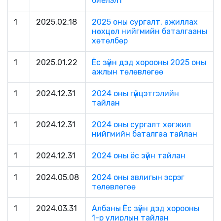
биелэлт
1
2025.02.18
2025 оны сургалт, ажиллах
нөхцөл нийгмийн баталгааны
хөтөлбөр
1
2025.01.22
Ёс зүйн дэд хорооны 2025 оны
ажлын төлөвлөгөө
1
2024.12.31
2024 оны гүйцэтгэлийн
тайлан
1
2024.12.31
2024 оны сургалт хөгжил
нийгмийн баталгаа тайлан
1
2024.12.31
2024 оны ёс зүйн тайлан
1
2024.05.08
2024 оны авлигын эсрэг
төлөвлөгөө
1
2024.03.31
Албаны Ёс зүйн дэд хорооны
1-р улирлын тайлан