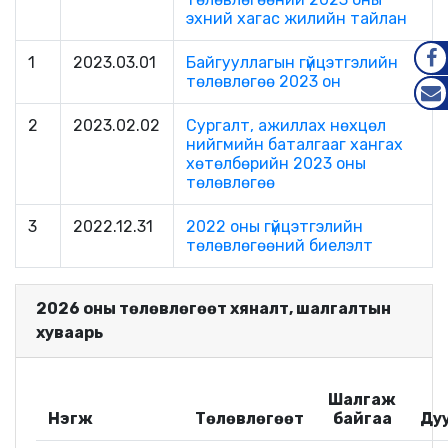
эхний хагас жилийн тайлан
1
2023.03.01
Байгууллагын гүйцэтгэлийн
төлөвлөгөө 2023 он
FAC
MAIL
2
2023.02.02
Сургалт, ажиллах нөхцөл
нийгмийн баталгааг хангах
хөтөлбөрийн 2023 оны
төлөвлөгөө
3
2022.12.31
2022 оны гүйцэтгэлийн
төлөвлөгөөний биелэлт
2026 оны төлөвлөгөөт хяналт, шалгалтын
хуваарь
Шалгаж
Нэгж
Төлөвлөгөөт
байгаа
Ду