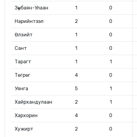
Зүүнбаян-Улаан
1
0
Нарийнтээл
2
0
Өлзийт
1
0
Сант
1
0
Тарагт
1
1
Төгрөг
4
0
Уянга
5
1
Хайрхандулаан
2
1
Хархорин
4
0
Хужирт
2
0