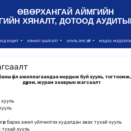
ӨВӨРХАНГАЙ АЙМГИЙН
ГИЙН ХЯНАЛТ, ДОТООД АУДИТЫ
ООД АУДИТ
ХЯНАЛТ ШАЛГАЛТ
ХУУЛЬ ЭРХ ЗҮЙ
МЭДЭЭ, МЭДЭЭЛ
агсаалт
баны үйл ажиллагаандаа мөрдөж буй хууль, тогтоомж,
дүрэм, журам зааврын жагсаалт
 хууль
хууль
өнгөөр бараа ажил үйлчилгээ худалдан авах тухай хууль
н тухай хууль