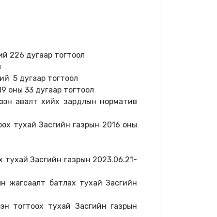
ний 226 дугаар тогтоол
л
ний
5 дугаар тогтоол
19 оны 33 дугаар тогтоол
хүлээн авалт хийх зардлын норматив
ох тухай Засгийн газрын 2016 оны
х тухай Засгийн газрын 2023.06.21-
лын жагсаалт батлах тухай Засгийн
лэн тогтоох тухай Засгийн газрын