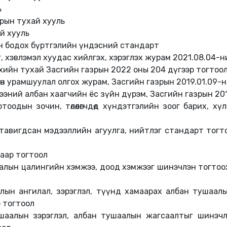
ь
рын тухай хууль
ай хууль
тлан бодох бүртгэлийн үндэсний стандарт
эг, хэвлэмэл хуудас хийлгэх, хэрэглэх журам 2021.08.04-
хийн тухай Засгийн газрын 2022 оны 204 дүгээр тогтоо
нгөн урамшуулал олгох журам, Засгийн газрын 2019.01.09-
ээний албан хаагчийн ёс зүйн дүрэм, Засгийн газрын 20
тоодын зочин, төлөөлөгчдөд хүндэтгэлийн зоог барих, 
авигдсан мэдээллийн агуулга, нийтлэг стандарт тогто
гаар тогтоол
аалын цалингийн хэмжээ, доод хэмжээг шинэчлэн тогтоо
алын ангилал, зэрэглэл, түүнд хамаарах албан тушаа
р тогтоол
ушаалын зэрэглэл, албан тушаалын жагсаалтыг шинэч