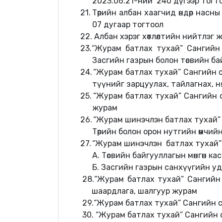
2023.06.21-ний
240 дүгээр тогт
21.
Т
өрийн албан хаагчид өндөр нас
07 дугаар тогтоол
22. Албан хэрэг хөтлөлтийн нийтлэг
23.
“
Журам батлах тухай
”
Сангийн 
Засгийн газрын болон төсвийн б
24.
“
Журам батлах тухай
”
Сангийн с
түүнийг зарцуулах, тайлагнах, н
25.
“
Журам батлах тухай
”
Сангийн с
журам
26.
“
Журам шинэчлэн батлах тухай
”
Төрийн болон орон нутгийн өмчийн 
27.
“
Журам шинэчлэн батлах тухай
”
А. Төсвийн байгууллагын мөнгөн 
Б. Засгийн газрын санхүүгийн у
28.
“
Журам батлах тухай
”
Сангийн 
шаардлага, шалгуур журам
29.
“
Журам батлах тухай
”
Сангийн с
30.
“
Журам батлах тухай
”
Сангийн с