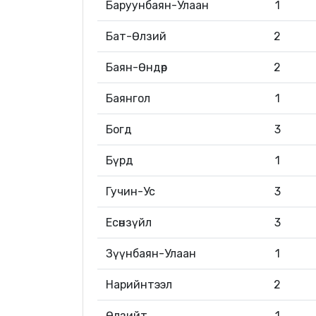
Баруунбаян-Улаан
1
Бат-Өлзий
2
Баян-Өндөр
2
Баянгол
1
Богд
3
Бүрд
1
Гучин-Ус
3
Есөнзүйл
3
Зүүнбаян-Улаан
1
Нарийнтээл
2
Өлзийт
1