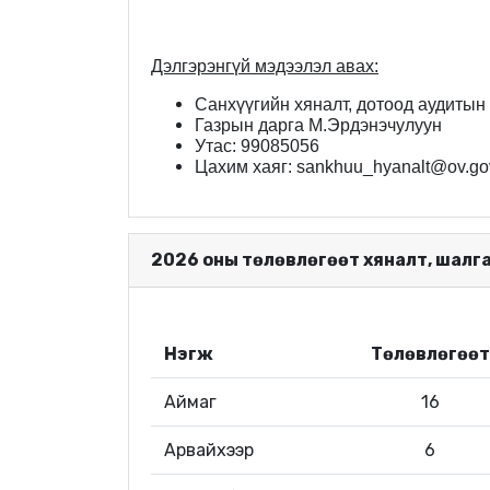
Дэлгэрэнгүй мэдээлэл авах:
Санхүүгийн хяналт, дотоод аудитын
Газрын дарга М.Эрдэнэчулуун
Утас: 99085056
Цахим хаяг: sankhuu_hyanalt@ov.go
2026 оны төлөвлөгөөт хяналт, шалг
Нэгж
Төлөвлөгөөт
Аймаг
16
Арвайхээр
6