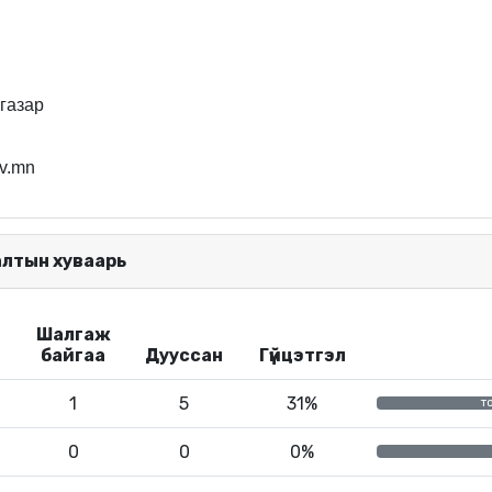
 газар
v.mn
алтын хуваарь
Шалгаж
байгаа
Дууссан
Гүйцэтгэл
1
5
31%
т
0
0
0%