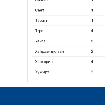
Сант
1
Тарагт
1
Төгрөг
4
Уянга
5
Хайрхандулаан
2
Хархорин
4
Хужирт
2