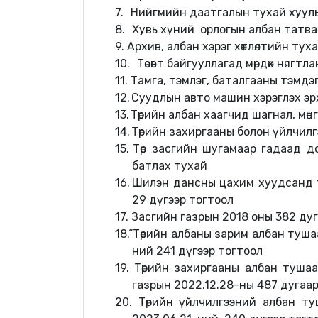
7.
Нийгмийн даатгалын тухай хуул
8.
Хувь хүний орлогын албан татва
9. Архив, албан хэрэг хөтлөлтийн тух
10.
Төсөвт байгууллагад мөрдөх няг
11. Тамга, тэмлэг, баталгааны тэмд
12.
Суудлын авто машин хэрэглэх эр
13.
Төрийн албан хаагчид шагнал, мө
14.
Төрийн захиргааны болон үйлчилг
15.
Төр засгийн шугамаар гадаад до
батлах тухай
16.
Шилэн дансны цахим хуудсанд т
29 дүгээр тогтоол
17.
Засгийн газрын 2018 оны 382 ду
18.“Төрийн албаны зарим албан туш
ний 241 дүгээр тогтоол
19. Төрийн захиргааны албан туша
газрын 2022.12.28-ны 487 дугаа
20. Төрийн үйлчилгээний албан т