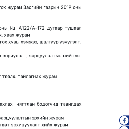
лгох журам
Засгийн газрын 2019 оны
 оны
№ А122/А-172
дугаар
тушаал
х, хаах журам
ох хувь, хэмжээ, шалгуур үзүүлэлт,
өөр зориулалт, зарцуулалтын нийтлэг
 төлөвлөх, тайлагнах журам
ахлах нягтлан бодогчид тавигдах
 зарцуулалтын эрхийн журам
өсөвт зохицуулалт хийх журам
FAC