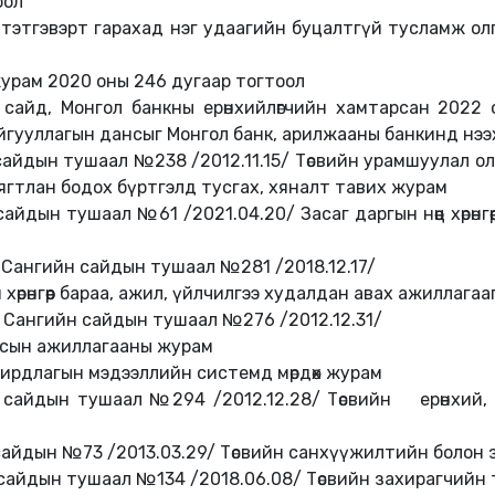
оол
ны тэтгэвэрт гарахад нэг удаагийн буцалтгүй тусламж о
 журам 2020 оны 246 дугаар тогтоол
сайд, Монгол банкны ерөнхийлөгчийн хамтарсан 2022
айгууллагын дансыг Монгол банк, арилжааны банкинд нээ
айдын тушаал №238 /2012.11.15/ Төсвийн урамшуулал олг
ягтлан бодох бүртгэлд тусгах, хяналт тавих журам
айдын тушаал №61 /2021.04.20/ Засаг даргын нөөц хөрөнг
Сангийн сайдын тушаал №281 /2018.12.17/
хөрөнгөөр бараа, ажил, үйлчилгээ худалдан авах ажиллагааг
Сангийн сайдын тушаал №276 /2012.12.31/
кассын ажиллагааны журам
дирдлагын мэдээллийн системд мөрдөх журам
сайдын тушаал №294 /2012.12.28/ Төсвийн ерөнхий, 
айдын №73 /2013.03.29/ Төсвийн санхүүжилтийн болон
айдын тушаал №134 /2018.06.08/ Төсвийн захирагчийн т