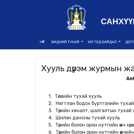
САНХҮҮ
НҮҮР
БИДНИЙ ТУХАЙ
ИЛ ТОД БАЙДАЛ
ДОТ
Хууль дүрэм журмын ж
Ал
1.
Төсвийн тухай хууль
2.
Нягтлан бодох бүртгэлийн тухай
3.
Төрийн хяналт, шалгалтын тухай 
4.
Шилэн дансны тухай хууль
5.
Төрийн болон орон нутгийн өмч хөр
6.
Төрийн болон орон нутгийн өмчий