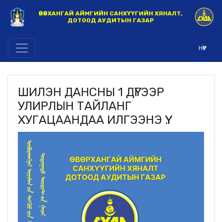
ӨВӨРХАНГАЙ АЙМГИЙН САНХҮҮГИЙН ХЯНАЛТ,
ДОТООД АУДИТЫН ГАЗАР
НҮҮР
ШИЛЭН ДАНСНЫ 1 ДҮГЭЭР
УЛИРЛЫН ТАЙЛАНГ
ХУГАЦААНДАА ИЛГЭЭНЭ ҮҮ.