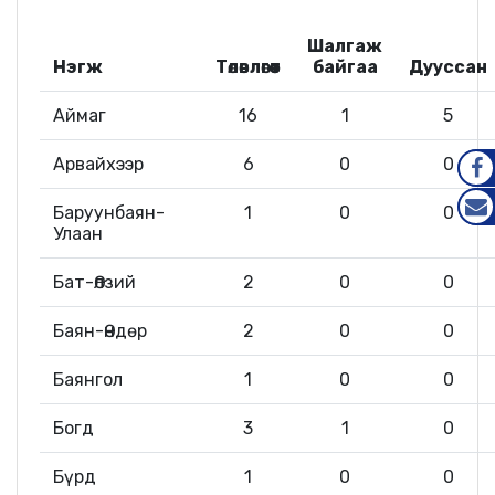
Шалгаж
Нэгж
Төлөвлөгөөт
байгаа
Дууссан
Аймаг
16
1
5
Арвайхээр
6
0
0
FAC
Баруунбаян-
1
0
0
Улаан
MAIL
Бат-Өлзий
2
0
0
Баян-Өндөр
2
0
0
Баянгол
1
0
0
Богд
3
1
0
Бүрд
1
0
0