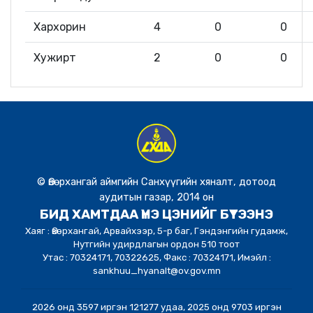
Хархорин
4
0
0
Хужирт
2
0
0
© Өвөрхангай аймгийн Санхүүгийн хяналт, дотоод
аудитын газар, 2014 он
БИД ХАМТДАА ҮНЭ ЦЭНИЙГ БҮТЭЭНЭ
Хаяг : Өвөрхангай, Арвайхээр, 5-р баг, Гэндэнгийн гудамж,
Нутгийн удирдлагын ордон 510 тоот
Утас : 70324171, 70322625, Факс : 70324171, Имэйл :
sankhuu_hyanalt@ov.gov.mn
2026 онд 3597 иргэн 121277 удаа, 2025 онд 9703 иргэн