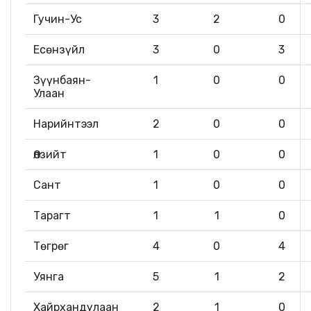
Гучин-Ус
3
2
0
Есөнзүйл
3
0
3
Зүүнбаян-
1
0
0
Улаан
Нарийнтээл
2
0
0
Өлзийт
1
0
0
Сант
1
0
0
Тарагт
1
1
0
Төгрөг
4
0
4
Уянга
5
1
2
Хайрхандулаан
2
1
0