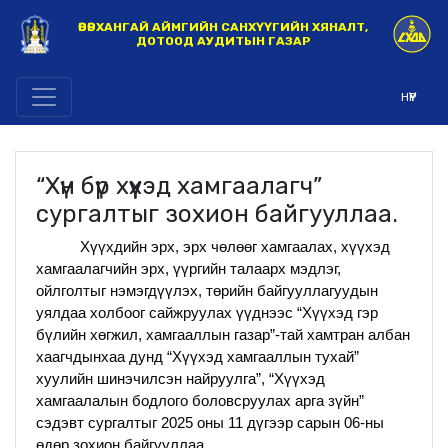
ӨВӨРХАНГАЙ АЙМГИЙН САНХҮҮГИЙН ХЯНАЛТ,
ДОТООД АУДИТЫН ГАЗАР
НҮҮР
“Хүн бүр хүүхэд хамгаалагч”
сургалтыг зохион байгууллаа.
Хүүхдийн эрх, эрх чөлөөг хамгаалах, хүүхэд
хамгаалагчийн эрх, үүргийн талаарх мэдлэг,
ойлголтыг нэмэгдүүлэх, төрийн байгууллагуудын
уялдаа холбоог сайжруулах үүднээс “Хүүхэд гэр
бүлийн хөгжил, хамгааллын газар”-тай хамтран албан
хаагчдынхаа дунд “Хүүхэд хамгааллын тухай”
хуулийн шинэчилсэн найруулга”, “Хүүхэд
хамгаалалын бодлого боловсруулах арга зүйн”
сэдэвт сургалтыг 2025 оны 11 дүгээр сарын 06-ны
өдөр зохион байгууллаа.