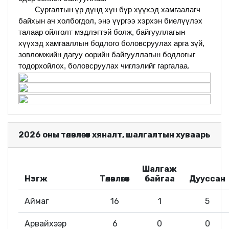
Сургалтын үр дүнд хүн бүр хүүхэд хамгаалагч
байхын ач холбогдол, энэ үүргээ хэрхэн биелүүлэх
талаар ойлголт мэдлэгтэй болж, байгууллагын
хүүхэд хамгааллын бодлого боловсруулах арга зүй,
зөвлөмжийн дагуу өөрийн байгууллагын бодлогыг
тодорхойлох, боловсруулах чиглэлийг гаргалаа.
2026 оны төлөвлөгөөт хяналт, шалгалтын хуваарь
Шалгаж
Нэгж
Төлөвлөгөөт
байгаа
Дууссан
Аймаг
16
1
5
Арвайхээр
6
0
0