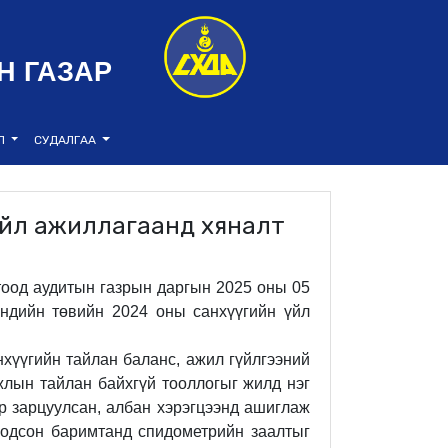
Н ГАЗАР
ЭЛ
СУДАЛГАА
үйл ажиллагаанд хяналт
отоод аудитын газрын даргын 2025 оны 05
ндийн төвийн
2024 оны санхүүгийн үйл
нхүүгийн тайлан баланс, ажил гүйлгээний
жлын тайлан байхгүй тооллогыг жилд нэг
эр зарцуулсан, албан хэрэгцээнд ашиглаж
бодсон баримтанд спидометрийн заалтыг