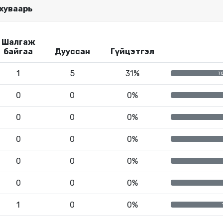
 хуваарь
Шалгаж
байгаа
Дууссан
Гүйцэтгэл
1
5
31%
т
0
0
0%
0
0
0%
0
0
0%
0
0
0%
0
0
0%
1
0
0%