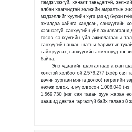
тэмдэглээгүй, хяналт тавьдаггүй, ээлж
албан хаагчидтай ээлжийн амралтын эцс
мэдээллийг хуулийн хугацаанд бүрэн гүйц
ажилдаа хайнга хандсан
, санхүүгийн х
хэвшээгүй,
санхүүгийн үйл ажиллагаанд 
төсөв санхүүгийн үйл ажиллагааны тал
санхүүгийн анхан шатны баримтыг тухай
сайжруулах, санхүүгийн ажилтнууд төсви
байна.
Энэ удаагийн шалгалтаар анхан шатн
хөлстэй холбоотой 2,576,277 (хоёр сая т
дөчин зургаан мянга долоо
)
төгрөгийн
зө
нөхөж олгох, илүү олгосон 1,006,040 (нэ
1,569,730 (нэг сая таван зуун жаран ес
цаашид давтан гаргахгүй байх талаар
8
з