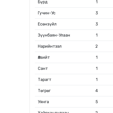
Бүрд
1
Гучин-Ус
3
Есөнзүйл
3
Зүүнбаян-Улаан
1
Нарийнтээл
2
Өлзийт
1
Сант
1
Тарагт
1
Төгрөг
4
Уянга
5
Хайрхандулаан
2