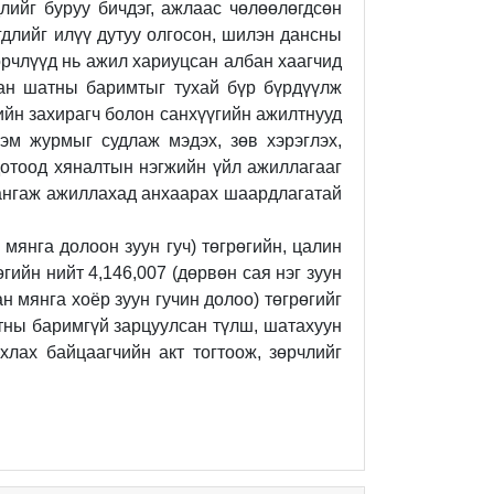
лийг буруу бичдэг, ажлаас чөлөөлөгдсөн
длийг илүү дутуу олгосон, шилэн дансны
зөрчлүүд нь ажил
хариуцсан албан хаагчид
нхан шатны баримтыг тухай бүр бүрдүүлж
ийн захирагч болон санхүүгийн ажилтнууд
эм журмыг судлаж мэдэх, зөв хэрэглэх,
дотоод хяналтын нэгжийн үйл ажиллагааг
хангаж
ажиллахад анхаарах шаардлагатай
мянга долоон зуун гуч) төгрөгийн, цалин
өгийн нийт 4,146,007
(
дөрвөн сая нэг зуун
ан мянга хоёр зуун гучин долоо) төгрөгийг
шатны баримгүй зарцуулсан түлш, шатахуун
ахлах байцаагчийн акт тогтоож, зөрчлийг