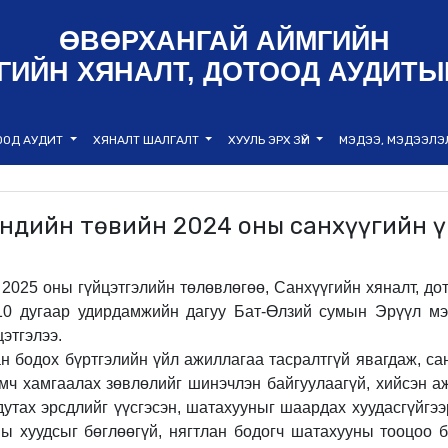
ӨВӨРХАНГАЙ АЙМГИЙН
ГИЙН ХЯНАЛТ, ДОТООД АУДИТЫ
ООД АУДИТ
ХЯНАЛТ ШАЛГАЛТ
ХУУЛЬ ЭРХ ЗҮЙ
МЭДЭЭ, МЭДЭЭЛ
эндийн төвийн 2024 оны санхүүгийн 
2025 оны гүйцэтгэлийн төлөвлөгөө, Санхүүгийн хяналт, д
10 дугаар удирдамжийн дагуу Бат-Өлзий сумын Эрүүл мэ
этгэлээ.
ан бодох бүртгэлийн үйл ажиллагаа тасралтгүй явагдаж, са
мч хамгаалах зөвлөлийг шинэчлэн байгуулаагүй, хийсэн а
утах эрсдлийг үүсгэсэн, шатахууныг шаардах хуудасгүйгэ
 хуудсыг бөглөөгүй, нягтлан бодогч шатахууны тооцоо 