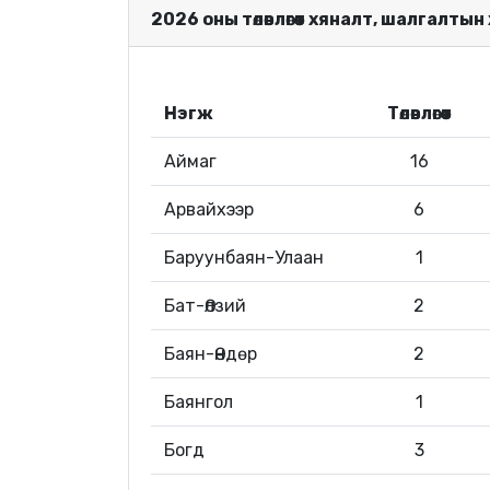
2026 оны төлөвлөгөөт хяналт, шалгалтын
Нэгж
Төлөвлөгөөт
Аймаг
16
Арвайхээр
6
Баруунбаян-Улаан
1
Бат-Өлзий
2
Баян-Өндөр
2
Баянгол
1
Богд
3