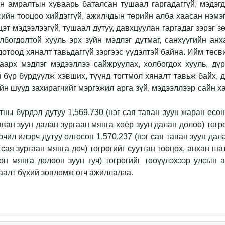
ийн амралтын хуваарь баталсан тушаал гаргадаггүй,
мэдэгд
ийн тооцоо хийдэггүй, ажилчдын төрийн алба хаасан нэмэг
эт мэдээлээгүй, тушаал дутуу, давхцуулан гаргадаг зэрэг 
олбогдолтой хууль эрх зүйн мэдлэг дутмаг, санхүүгийн а
дотоод хяналт тавьдаггүй
зэргээс үүдэлтэй байна. Ийм төсв
аарх мэдлэг мэдээллээ сайжруулах, холбогдох хууль, дүр
 бүр бүрдүүлж хэвших, түүнд тогтмол хяналт тавьж байх, 
йн шууд захирагчийг мэргэжил арга зүй, мэдээллээр сайн 
ы бүрдэл дутуу 1,569,730 (нэг сая таван зуун жаран есөн 
аван зуун далан зургаан мянга хоёр зуун далан долоо) төгр
рчил илэрч дутуу олгосон 1,570,237 (нэг сая таван зуун дал
г сая зургаан мянга дөч) төгрөгийг суутган тооцох, анхан 
өн мянга долоон зуун гуч) төгрөгийг төоүүлэхээр улсын 
аалт бүхий зөвлөмж өгч ажиллалаа.