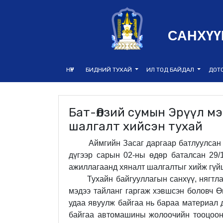
САНХҮҮ
НҮҮР
БИДНИЙ ТУХАЙ
ИЛ ТОД БАЙДАЛ
ДОТ
Бат-Өлзий сумын Эрүүл м
шалгалт хийсэн тухай
Аймгийн Засаг даргаар батлуулсан 
дүгээр сарын 02-ны өдөр баталсан
29/
ажиллагаанд хяналт шалгалтыг хийж гүйц
Тухайн байгууллагын санхүү, нягтл
мэдээ тайланг гаргаж хэвшсэн боловч Ө
удаа явуулж байгаа нь бараа материал д
байгаа автомашины жолоочийн тооцооны