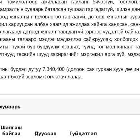
й, томилолтоор ажилласан тайланг бичээгүй, тооллог
 амралтын хуваарь баталсан тушаал гаргадаггүй,
шилэн дан
тоод хяналтын төлөвлөгөө гаргаагүй, дотоод хяналтыг зур
жил
хариуцсан албан хаагчид ажилдаа хайнга хандсан
, са
ллагаанд дотоод хяналт тавьдаггүй
зэргээс үүдэлтэй байна
агааны талаарх мэдлэг мэдээллээ сайжруулах, холбогдох 
мтыг тухай бүр бүрдүүлж хэвших, түүнд тогтмол хяналт т
лтнууд төсвийн шууд захирагчийг мэргэжил арга зүй, мэд
тны бүрдэл дутуу 7,340,400
(
долоон сая гурван зуун дөчин
заалт бүхий зөвлөмж өгч ажиллалаа.
 хуваарь
Шалгаж
байгаа
Дууссан
Гүйцэтгэл