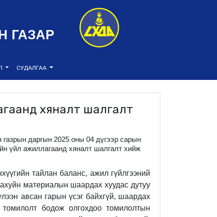
Н ГАЗАР
ЭЛ
СУДАЛГАА
лагаанд хяналт шалгалт
н газрын даргын 2025 оны 04 дүгээр сарын
ийн үйл ажиллагаанд хяналт шалгалт хийж
нхүүгийн тайлан баланс, ажил гүйлгээний
 ахуйн материалын шаардах хуудас дутуу
үлээн авсан гарын үсэг байхгүй, шаардах
 т
омилолт бодож олгохдоо томилолтын