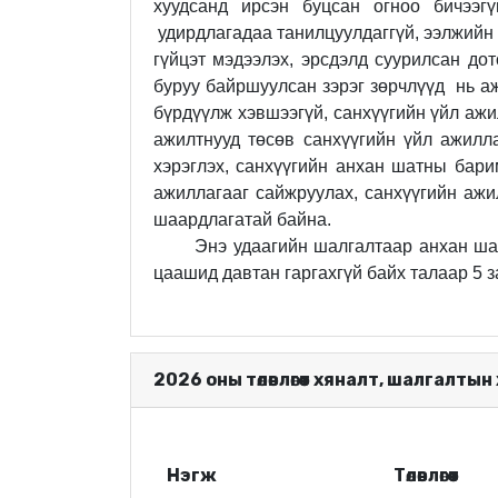
хуудсанд ирсэн буцсан огноо бичээгү
удирдлагадаа танилцуулдаггүй, ээлжийн
гүйцэт мэдээлэх, эрсдэлд суурилсан до
буруу байршуулсан зэрэг зөрчлүүд
нь а
бүрдүүлж хэвшээгүй,
санхүүгийн үйл ажи
ажилтнууд төсөв санхүүгийн үйл ажилл
хэрэглэх, санхүүгийн анхан шатны бари
ажиллагааг сайжруулах, санхүүгийн ажи
шаардлагатай байна.
Энэ удаагийн шалгалтаар анхан ша
цаашид давтан гаргахгүй байх талаар 5 
2026 оны төлөвлөгөөт хяналт, шалгалтын
Нэгж
Төлөвлөгөөт