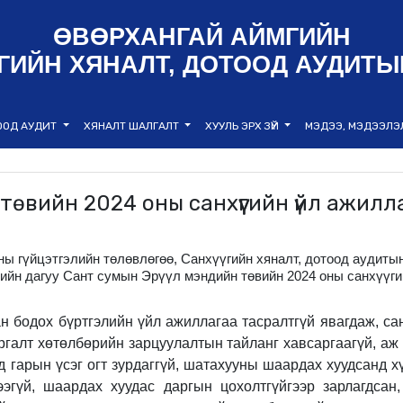
ӨВӨРХАНГАЙ АЙМГИЙН
ГИЙН ХЯНАЛТ, ДОТООД АУДИТЫ
ООД АУДИТ
ХЯНАЛТ ШАЛГАЛТ
ХУУЛЬ ЭРХ ЗҮЙ
МЭДЭЭ, МЭДЭЭЛ
 төвийн 2024 оны санхүүгийн үйл ажил
ны гүйцэтгэлийн төлөвлөгөө, Санхүүгийн хяналт, дотоод аудиты
ийн дагуу Сант сумын Эрүүл мэндийн төвийн
2024 оны санхүүг
ан бодох бүртгэлийн үйл ажиллагаа тасралтгүй явагдаж, са
ргалт хөтөлбөрийн зарцуулалтын тайла
нг хавсаргаагүй,
аж
д гарын үсэг огт зурдаггүй, шатахууны шаардах хуудсанд х
эгүй, шаардах хуудас даргын цохолтгүйгээр зарлагдсан,