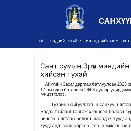
САНХҮҮ
НҮҮР
БИДНИЙ ТУХАЙ
ИЛ ТОД БАЙДАЛ
ДОТ
Сант сумын Эрүүл мэндийн
хийсэн тухай
Аймгийн Засаг даргаар батлуулсан 2025 о
17-ны өдөр баталсан
29/
08 дугаар удирдамж
гүйцэтгэлээ.
Тухайн байгууллагын санхүү, нягтл
мэдээ тайланг гаргаж хэвшсэн боловч
су
бичсэн, нягтлан бодогч шаардах хуудсан
хуудсанд
зөвшөөрсөн тоо хэмжээг бичэ