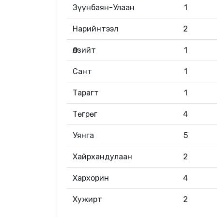
Зүүнбаян-Улаан
1
Нарийнтээл
2
Өлзийт
1
Сант
1
Тарагт
1
Төгрөг
4
Уянга
5
Хайрхандулаан
2
Хархорин
4
Хужирт
2