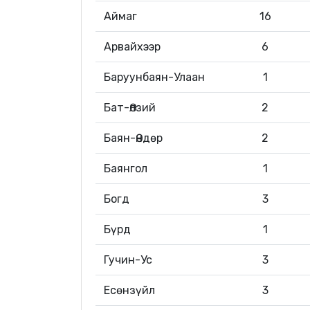
Аймаг
16
Арвайхээр
6
Баруунбаян-Улаан
1
Бат-Өлзий
2
Баян-Өндөр
2
Баянгол
1
Богд
3
Бүрд
1
Гучин-Ус
3
Есөнзүйл
3