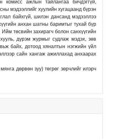
ын комисс ажлын тайлангаа бичдэггүй,
сны мэдээллийг хуулийн хугацаанд бүрэн
аглал байхгүй, шилэн дансанд мэдээллээ
нхүүгийн анхан шатны баримтыг тухай бүр
. Ийм төсвийн захирагч болон санхүүгийн
хууль, дүрэм журмыг судлаж мэдэх, зөв
авьж байх, дотоод хяналтын нэгжийн үйл
ээллээр сайн хангаж
ажиллахад анхаарах
 мянга дөрвөн зуу
)
төгрөг зөрчлийг илэрч