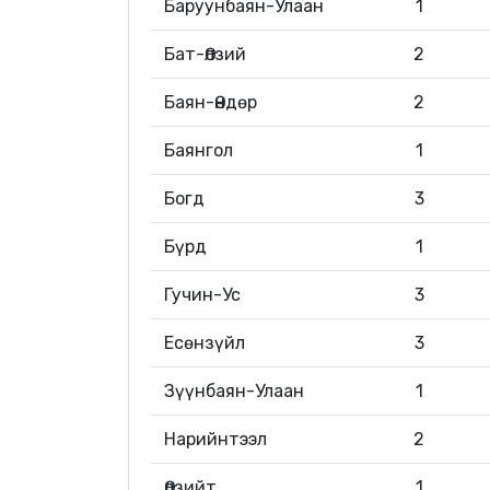
Баруунбаян-Улаан
1
Бат-Өлзий
2
Баян-Өндөр
2
Баянгол
1
Богд
3
Бүрд
1
Гучин-Ус
3
Есөнзүйл
3
Зүүнбаян-Улаан
1
Нарийнтээл
2
Өлзийт
1