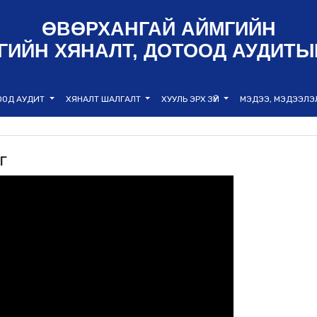
ӨВӨРХАНГАЙ АЙМГИЙН
ГИЙН ХЯНАЛТ, ДОТООД АУДИТЫ
ООД АУДИТ
ХЯНАЛТ ШАЛГАЛТ
ХУУЛЬ ЭРХ ЗҮЙ
МЭДЭЭ, МЭДЭЭЛ
г