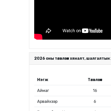
2026 оны төлөвлөгөөт хяналт, шалгалтын
Нэгж
Төлөвлөгөөт
Аймаг
16
Арвайхээр
6