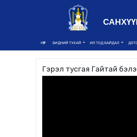
САНХҮҮ
НҮҮР
БИДНИЙ ТУХАЙ
ИЛ ТОД БАЙДАЛ
ДОТ
Гэрэл тусгая Гайтай бэлэ