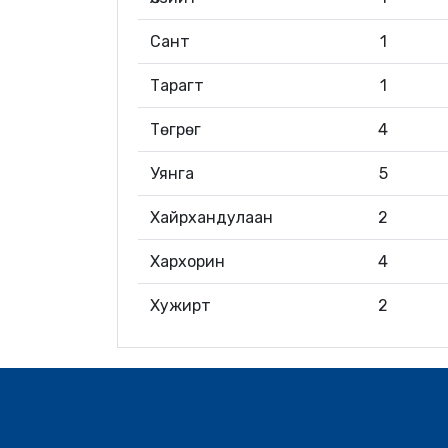
Сант
1
Тарагт
1
Төгрөг
4
Уянга
5
Хайрхандулаан
2
Хархорин
4
Хужирт
2