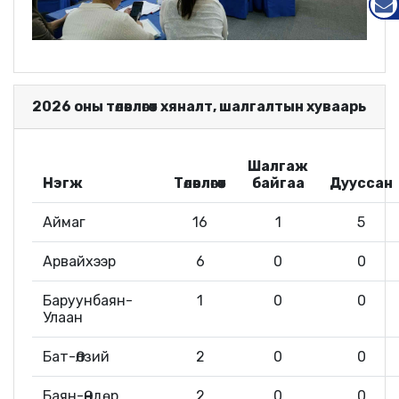
MAIL
2026 оны төлөвлөгөөт хяналт, шалгалтын хуваарь
Шалгаж
Нэгж
Төлөвлөгөөт
байгаа
Дууссан
Аймаг
16
1
5
Арвайхээр
6
0
0
Баруунбаян-
1
0
0
Улаан
Бат-Өлзий
2
0
0
Баян-Өндөр
2
0
0