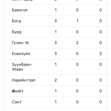
Баянгол
1
0
0
Богд
3
1
0
Бүрд
1
0
0
Гучин-Ус
3
2
0
Есөнзүйл
3
0
3
Зүүнбаян-
1
0
0
Улаан
Нарийнтээл
2
0
0
Өлзийт
1
0
0
Сант
1
0
0