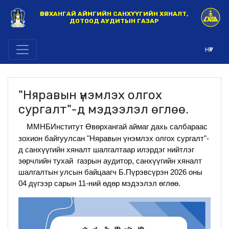
ӨВӨРХАНГАЙ АЙМГИЙН САНХҮҮГИЙН ХЯНАЛТ,
ДОТООД АУДИТЫН ГАЗАР
НҮҮР
"Няравын үнэмлэх олгох
сургалт"-д мэдээлэл өглөө.
ММНБИнститут Өвөрхангай аймаг дахь салбараас 
зохион байгуулсан "Няравын үнэмлэх олгох сургалт"-
д санхүүгийн хяналт шалгалтаар илэрдэг нийтлэг 
зөрчлийн тухай  газрын аудитор, санхүүгийн хяналт 
шалгалтын улсын байцаагч Б.Пүрэвсүрэн 2026 оны 
04 дүгээр сарын 11-ний өдөр мэдээлэл өглөө.